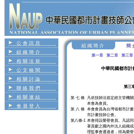
公會訊息
組織簡介
簡
組織簡介
第一章
第二章
第三章
相關法規
中華民國都市計
公文檢閱
相關討論
第三
聯絡我們
相關連結
第 七 條
凡依技師法規定經主管機關
本會為會員。
會員登入
第 八 條
本會會員為台灣省都市計畫
市計畫技師公會。
第八條-1
本會得設榮譽會員。凡認同
著貢獻之國內外法人組織或
理監事會通過者，得為榮譽