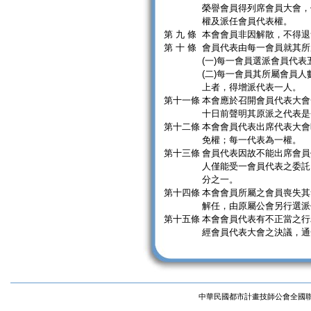
榮譽會員得列席會員大會，
權及派任會員代表權。
第 九 條
本會會員非因解散，不得退
第 十 條
會員代表由每一會員就其所
(一)每一會員選派會員代表
(二)每一會員其所屬會員人
上者，得增派代表一人。
第十一條
本會應於召開會員代表大會
十日前聲明其原派之代表是
第十二條
本會會員代表出席代表大會
免權；每一代表為一權。
第十三條
會員代表因故不能出席會員
人僅能受一會員代表之委託
分之一。
第十四條
本會會員所屬之會員喪失其
解任，由原屬公會另行選派
第十五條
本會會員代表有不正當之行
經會員代表大會之決議，通
中華民國都市計畫技師公會全國聯合會 版權所有