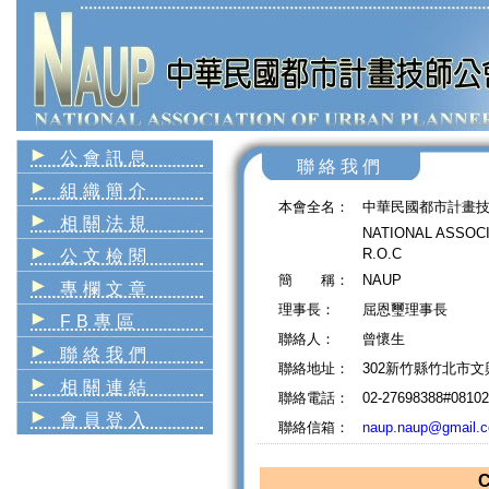
公會訊息
聯絡我們
組織簡介
本會全名：
中華民國都市計畫
相關法規
NATIONAL ASSOCI
R.O.C
公文檢閱
簡 稱：
NAUP
專欄文章
理事長：
屈恩璽理事長
FB專區
聯絡人：
曾懷生
聯絡我們
聯絡地址：
302新竹縣竹北市文
相關連結
聯絡電話：
02-27698388#08102
會員登入
聯絡信箱：
naup.naup@gmail.
C